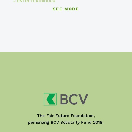
« ENTRI TERDAHULU
SEE MORE
The Fair Future Foundation,
pemenang BCV Solidarity Fund 2018.