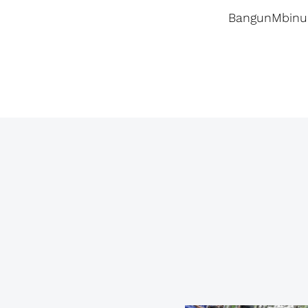
BangunMbinuD