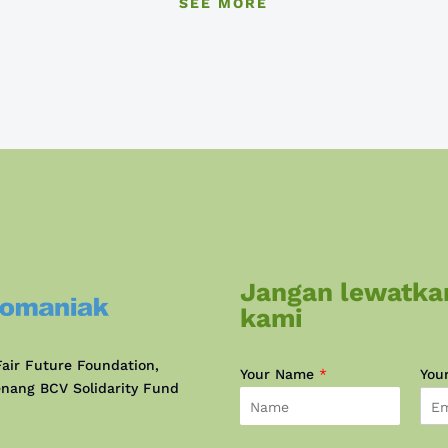
SEE MORE
Jangan lewatka
kami
air Future Foundation,
Your Name
*
You
nang BCV Solidarity Fund