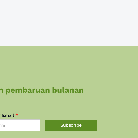
n pembaruan bulanan
r Email
*
Subscribe