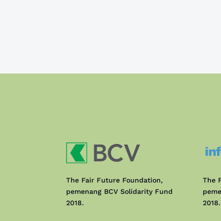
The Fair Future Foundation,
The F
pemenang BCV Solidarity Fund
peme
2018.
2018.