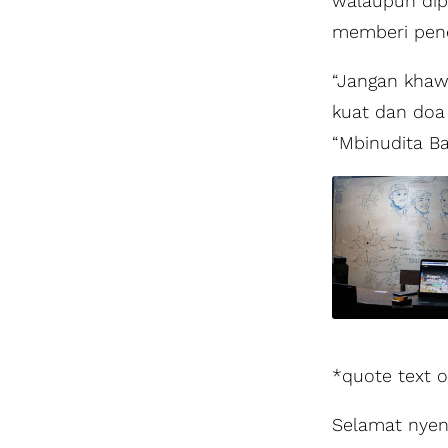
walaupun dip
memberi pen
“Jangan khaw
kuat dan doa
“Mbinudita Ba
*quote text 
Selamat nyen