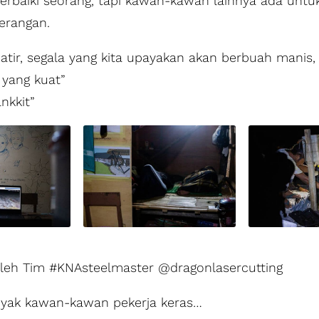
erbaiki seorang, tapi kawan-kawan lainnya ada untu
erangan.
atir, segala yang kita upayakan akan berbuah manis,
 yang kuat”
nkkit”
oleh Tim #KNAsteelmaster @dragonlasercutting
yak kawan-kawan pekerja keras…